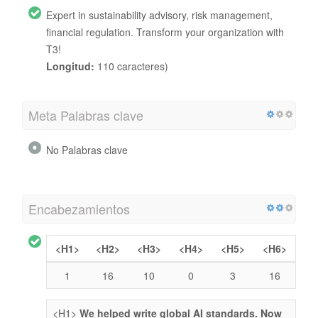
Expert in sustainability advisory, risk management,
financial regulation. Transform your organization with
T3!
Longitud:
110 caracteres)
Meta Palabras clave
No Palabras clave
Encabezamientos
<H1>
<H2>
<H3>
<H4>
<H5>
<H6>
1
16
10
0
3
16
<H1>
We helped write global AI standards. Now