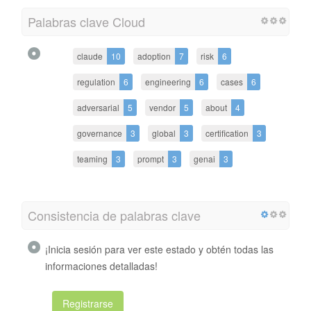
Palabras clave Cloud
claude
10
adoption
7
risk
6
regulation
6
engineering
6
cases
6
adversarial
5
vendor
5
about
4
governance
3
global
3
certification
3
teaming
3
prompt
3
genai
3
Consistencia de palabras clave
¡Inicia sesión para ver este estado y obtén todas las
informaciones detalladas!
Registrarse