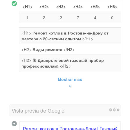
<H1>
<H2>
<H3>
<H4>
<H5>
<H6>
1
2
2
7
4
0
<H1>
Ремонт котлов в Ростове-на-Дону от
мастера с 20-летним опытом
</H1>
<H2>
Виды ремонта
</H2>
<H2>
🎯 Доверьте свой газовый прибор
профессионалам!
</H2>
Mostrar más
Vista previa de Google
Ремонт котлов в Ростове-на-Дону | Газовый маст