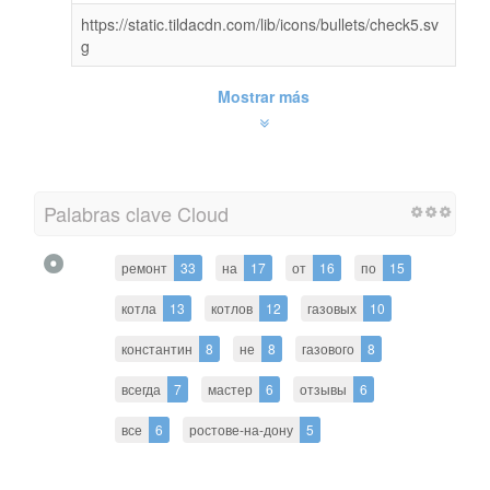
https://static.tildacdn.com/lib/icons/bullets/check5.sv
g
Mostrar más
Palabras clave Cloud
ремонт
33
на
17
от
16
по
15
котла
13
котлов
12
газовых
10
константин
8
не
8
газового
8
всегда
7
мастер
6
отзывы
6
все
6
ростове-на-дону
5