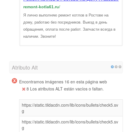
remont-kotla61.ru
/
Я лично выполняю ремонт котлов в Ростове на
дому, работаю без посредников. Выезд в день
обращения, оплата после работ. Запчасти всегда в
наличии. Звоните!
Atributo Alt
Encontramos imágenes 16 en esta página web
8 Los atributos ALT están vacíos o faltan.
https://static.tildacdn.com/lib/icons/bullets/check5.sv
g
https://static.tildacdn.com/lib/icons/bullets/check5.sv
g