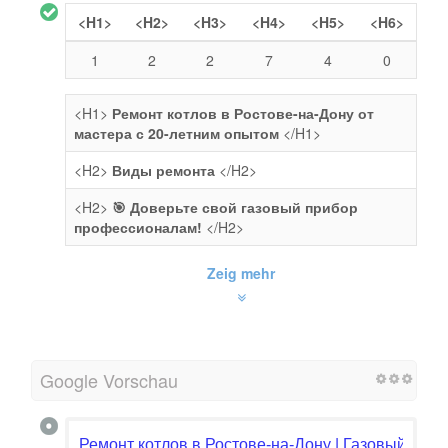
<H1>
<H2>
<H3>
<H4>
<H5>
<H6>
1
2
2
7
4
0
<H1>
Ремонт котлов в Ростове-на-Дону от
мастера с 20-летним опытом
</H1>
<H2>
Виды ремонта
</H2>
<H2>
🎯 Доверьте свой газовый прибор
профессионалам!
</H2>
Zeig mehr
Google Vorschau
Ремонт котлов в Ростове-на-Дону | Газовый маст