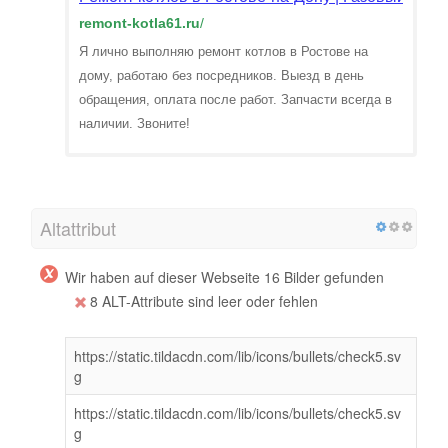
remont-kotla61.ru
/
Я лично выполняю ремонт котлов в Ростове на
дому, работаю без посредников. Выезд в день
обращения, оплата после работ. Запчасти всегда в
наличии. Звоните!
Altattribut
Wir haben auf dieser Webseite 16 Bilder gefunden
8 ALT-Attribute sind leer oder fehlen
https://static.tildacdn.com/lib/icons/bullets/check5.sv
g
https://static.tildacdn.com/lib/icons/bullets/check5.sv
g