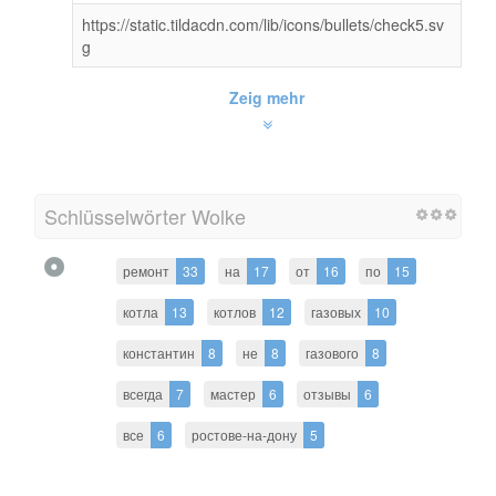
https://static.tildacdn.com/lib/icons/bullets/check5.sv
g
Zeig mehr
Schlüsselwörter Wolke
ремонт
33
на
17
от
16
по
15
котла
13
котлов
12
газовых
10
константин
8
не
8
газового
8
всегда
7
мастер
6
отзывы
6
все
6
ростове-на-дону
5